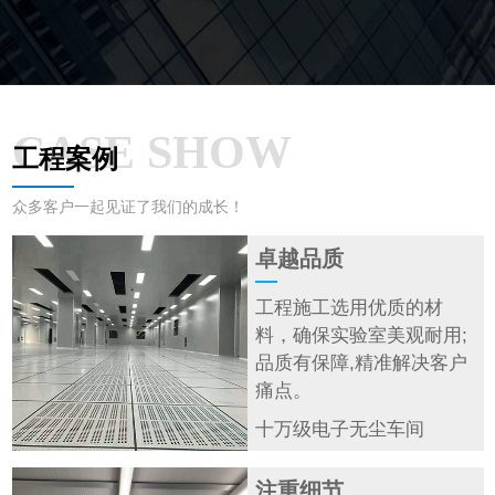
的整体质量。
CASE SHOW
工程案例
众多客户一起见证了我们的成长！
卓越品质
工程施工选用优质的材
料，确保实验室美观耐用;
品质有保障,精准解决客户
痛点。
十万级电子无尘车间
注重细节